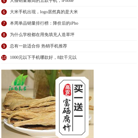
5
天猫销量最高的五款手机，iPhone
6
大米手机出现，logo居然真的是大米
7
本周单品销量排行榜：降价后的iPho
8
为什么学校都在用免填充人造草坪
9
总有一款适合你 热销手机推荐
10
1000元以下手机哪款好，8款千元以