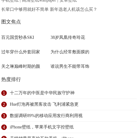
手机壁纸 | 高清壁纸wallpaper | 安卓壁纸
长辈口中够用就好不简单 新年选老人机该怎么买？
图文焦点
百元国货秒杀SKI
38岁凤凰传奇玲花
过年穿什么外套回家
为什么经常敷面膜的
关之琳巅峰时期的颜
谁说男生不能带耳饰
热度排行
1
十二万年的中医是中华民族守护神
2
Hue灯泡再被黑客攻击 飞利浦紧急更
3
数据调研89%的移动应用发行商利用视
4
iPhone壁纸，苹果手机文字控壁纸