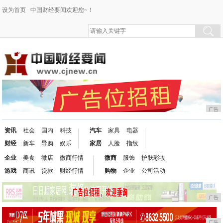
设为首页
中国财经要闻欢迎您~！
广告
资讯
社会
国内
科技
汽车
家具
电器
财经
新车
导购
娱乐
家居
人脸
指纹
企业
美食
微店
微商行情
微商
服饰
护肤彩妆
游戏
商讯
贷款
财经行情
购物
企业
公司活动
广告
广告