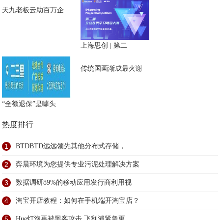
天九老板云助百万企
上海思创 | 第二
传统国画渐成最火谢
“全额退保”是噱头
热度排行
1
BTDBTD远远领先其他分布式存储，
2
弈晨环境为您提供专业污泥处理解决方案
3
数据调研89%的移动应用发行商利用视
4
淘宝开店教程：如何在手机端开淘宝店？
5
Hue灯泡再被黑客攻击 飞利浦紧急更