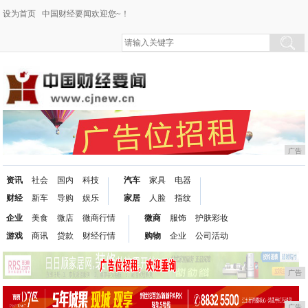
设为首页
中国财经要闻欢迎您~！
广告
资讯
社会
国内
科技
汽车
家具
电器
财经
新车
导购
娱乐
家居
人脸
指纹
企业
美食
微店
微商行情
微商
服饰
护肤彩妆
游戏
商讯
贷款
财经行情
购物
企业
公司活动
广告
广告