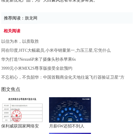
续更新优化产品，为广大白癜风患者带来更多希冀。
推荐阅读：
旗龙网
相关阅读
以信为本，以质取胜
同在印度,HTC大幅裁员,小米夺销量第一,力压三星,它凭什么
华为打造!Nexus6P来了摄像头秒杀苹果6s
3999元小米MIX2S尊享版接受全款预约
不忘初心，不负韶华：中国首颗商业化天地往返飞行器验证卫星“方
图文焦点
保利威获国家网络安
月薪6W还招不到人