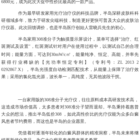
6800元，成为此次大促中性价比最高的一款产品。
作为最早研发家用光疗治疗仪的科技品牌，半岛深耕皮肤科科
研领域多年，致力于研发尖端科技，制造更好更快可普及大众的皮肤治
疗仪器。此次回馈调价，也是半岛医疗创始人雷晓兵先生的初心。
半岛家用308准分子为触摸显示屏设计，菜单可选择“治疗、红
斑测试及设置”，红斑测试针对用户在使用过程中，以测试自己的合理
㎡
时间；能量方面，可达到30mW/c
，能量纯净、恒定、高能，并率先
获得行业稀缺的【光功率恒定专利】（专利号：ZL 2013 2
0292867.X），半岛光强度自动检测匹配技术，从能量上保障了治疗效
果；采用的氯化氙光源，波长单一，高纯度，无其他波段干扰。
一台家用版的308准分子光疗仪，往往原料成本高研发技术高，
这造成市场价值高，太多患者对308准分子望而退却。半岛秉持着惠普
大众的想法，推出半岛低价308 ，如此高性价比的光疗仪能为众多白癜
风患者节约费用，而这也是半岛的企业愿景。
凭借着对逐渐年轻化的白癜风群体的精准洞察，半岛未来将继