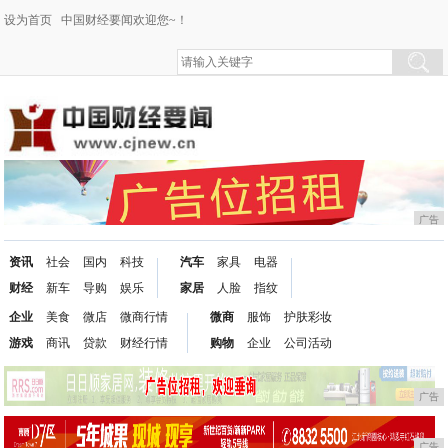
设为首页
中国财经要闻欢迎您~！
广告
资讯
社会
国内
科技
汽车
家具
电器
财经
新车
导购
娱乐
家居
人脸
指纹
企业
美食
微店
微商行情
微商
服饰
护肤彩妆
游戏
商讯
贷款
财经行情
购物
企业
公司活动
广告
广告