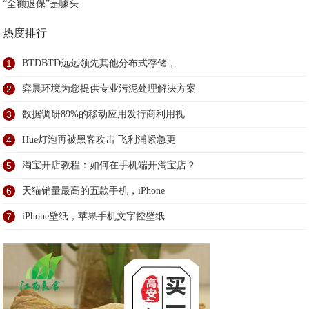
“全额退保”是噱头
热度排行
1
BTDBTD远远领先其他分布式存储，
2
弈晨环境为您提供专业污泥处理解决方案
3
数据调研89%的移动应用发行商利用视
4
Hue灯泡再被黑客攻击 飞利浦紧急更
5
淘宝开店教程：如何在手机端开淘宝店？
6
天猫销量最高的五款手机，iPhone
7
iPhone壁纸，苹果手机文字控壁纸