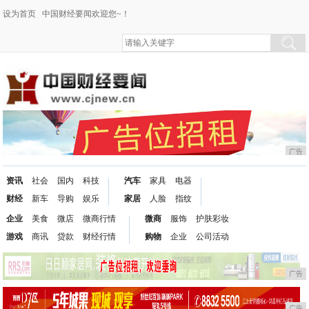
设为首页
中国财经要闻欢迎您~！
广告
资讯
社会
国内
科技
汽车
家具
电器
财经
新车
导购
娱乐
家居
人脸
指纹
企业
美食
微店
微商行情
微商
服饰
护肤彩妆
游戏
商讯
贷款
财经行情
购物
企业
公司活动
广告
广告