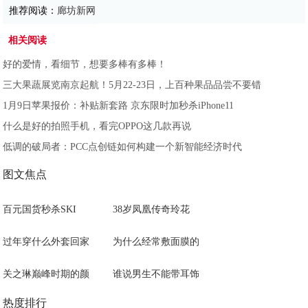
推荐阅读：
廊坊新网
相关阅读
好的爱情，看细节，想要多棒有多棒！
三大果蔬展览南京起航！5月22-23日，上百种果品品尝不要错
1月9日苹果报价：补贴新套路 京东限时加秒杀iPhone11
什么是好的拍照手机，看完OPPO这几款再说
低调的破局者：PCC点创链如何构建一个新智能经济时代
图文焦点
百元国货秒杀SKI
38岁凤凰传奇玲花
过年穿什么外套回家
为什么经常敷面膜的
关之琳巅峰时期的颜
谁说男生不能带耳饰
热度排行