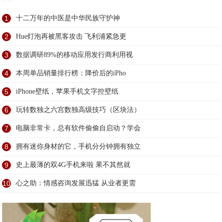
1
十二万年的中医是中华民族守护神
2
Hue灯泡再被黑客攻击 飞利浦紧急更
3
数据调研89%的移动应用发行商利用视
4
本周单品销量排行榜：降价后的iPho
5
iPhone壁纸，苹果手机文字控壁纸
6
玩转数独之六宫数独高级技巧（区块法）
7
电脑非常卡，总有软件偷偷自启动？学会
8
拥有迷你身材的它，手机分分钟拥有独立
9
史上最薄的双4G手机来啦 果不其然就
10
心之助：情感咨询发展迅猛 从业者更需