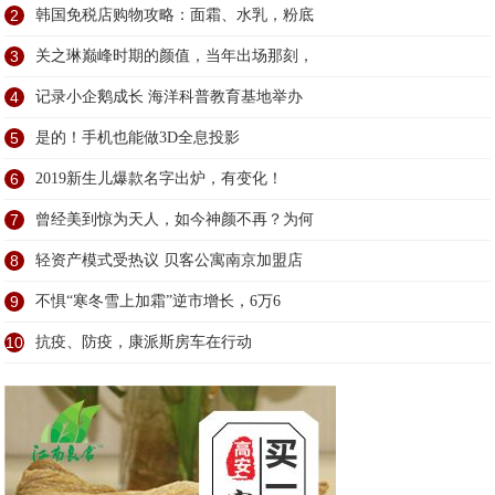
2
韩国免税店购物攻略：面霜、水乳，粉底
3
关之琳巅峰时期的颜值，当年出场那刻，
4
记录小企鹅成长 海洋科普教育基地举办
5
是的！手机也能做3D全息投影
6
2019新生儿爆款名字出炉，有变化！
7
曾经美到惊为天人，如今神颜不再？为何
8
轻资产模式受热议 贝客公寓南京加盟店
9
不惧“寒冬雪上加霜”逆市增长，6万6
10
抗疫、防疫，康派斯房车在行动