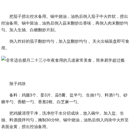
把茄子捞出控水备用。锅中烧油，油热后倒入茄子中火炸软，捞出
控油备用。锅中留油，油热后倒入蒜末翻炒出香味，再倒入肉末翻炒均
匀。加入生抽、白糖翻炒片刻。
倒入炸好的茄子翻炒均匀，加入盐翻炒均匀 。关火出锅装盘即可食
用。
辣子鸡块
备料：鸡腿3个、姜3片、蒜5瓣、盐半勺、生抽1勺、料酒1勺、砂
糖半勺、香醋一勺、香葱2根、白芝麻一勺。
把鸡腿清理干净，洗净控干水分切成块，放入碗中。加入盐、生
抽、料酒搅拌均匀，腌制30分钟。锅中烧油，油热后倒入鸡块中火炸至
表面金黄，捞出控油备用。