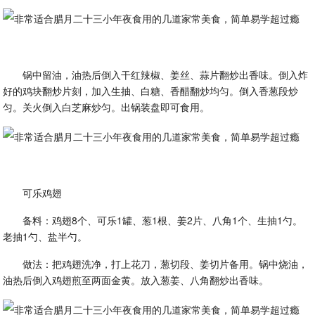
锅中留油，油热后倒入干红辣椒、姜丝、蒜片翻炒出香味。倒入炸
好的鸡块翻炒片刻，加入生抽、白糖、香醋翻炒均匀。倒入香葱段炒
匀。关火倒入白芝麻炒匀。出锅装盘即可食用。
可乐鸡翅
备料：鸡翅8个、可乐1罐、葱1根、姜2片、八角1个、生抽1勺。
老抽1勺、盐半勺。
做法：把鸡翅洗净，打上花刀，葱切段、姜切片备用。锅中烧油，
油热后倒入鸡翅煎至两面金黄。放入葱姜、八角翻炒出香味。