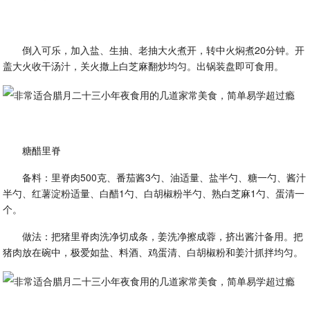
倒入可乐，加入盐、生抽、老抽大火煮开，转中火焖煮20分钟。开
盖大火收干汤汁，关火撒上白芝麻翻炒均匀。出锅装盘即可食用。
糖醋里脊
备料：里脊肉500克、番茄酱3勺、油适量、盐半勺、糖一勺、酱汁
半勺、红薯淀粉适量、白醋1勺、白胡椒粉半勺、熟白芝麻1勺、蛋清一
个。
做法：把猪里脊肉洗净切成条，姜洗净擦成蓉，挤出酱汁备用。把
猪肉放在碗中，极爱如盐、料酒、鸡蛋清、白胡椒粉和姜汁抓拌均匀。