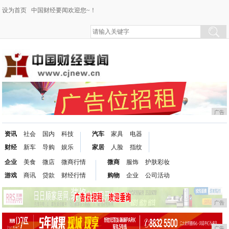
设为首页
中国财经要闻欢迎您~！
广告
资讯
社会
国内
科技
汽车
家具
电器
财经
新车
导购
娱乐
家居
人脸
指纹
企业
美食
微店
微商行情
微商
服饰
护肤彩妆
游戏
商讯
贷款
财经行情
购物
企业
公司活动
广告
广告