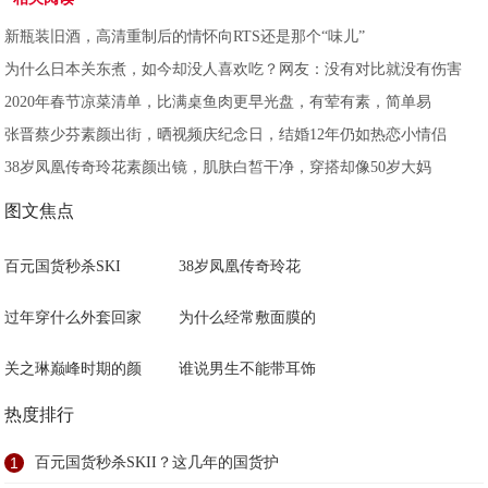
新瓶装旧酒，高清重制后的情怀向RTS还是那个“味儿”
为什么日本关东煮，如今却没人喜欢吃？网友：没有对比就没有伤害
2020年春节凉菜清单，比满桌鱼肉更早光盘，有荤有素，简单易
张晋蔡少芬素颜出街，晒视频庆纪念日，结婚12年仍如热恋小情侣
38岁凤凰传奇玲花素颜出镜，肌肤白皙干净，穿搭却像50岁大妈
图文焦点
百元国货秒杀SKI
38岁凤凰传奇玲花
过年穿什么外套回家
为什么经常敷面膜的
关之琳巅峰时期的颜
谁说男生不能带耳饰
热度排行
1
百元国货秒杀SKII？这几年的国货护