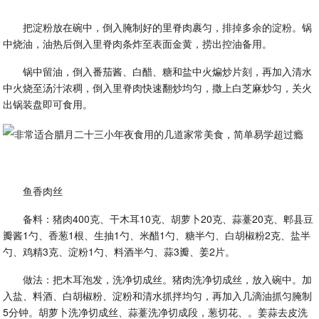
把淀粉放在碗中，倒入腌制好的里脊肉裹匀，排掉多余的淀粉。锅
中烧油，油热后倒入里脊肉条炸至表面金黄，捞出控油备用。
锅中留油，倒入番茄酱、白醋、糖和盐中火煸炒片刻，再加入清水
中火烧至汤汁浓稠，倒入里脊肉快速翻炒均匀，撒上白芝麻炒匀，关火
出锅装盘即可食用。
鱼香肉丝
备料：猪肉400克、干木耳10克、胡萝卜20克、蒜薹20克、郫县豆
瓣酱1勺、香葱1根、生抽1勺、米醋1勺、糖半勺、白胡椒粉2克、盐半
勺、鸡精3克、淀粉1勺、料酒半勺、蒜3瓣、姜2片。
做法：把木耳泡发，洗净切成丝。猪肉洗净切成丝，放入碗中。加
入盐、料酒、白胡椒粉、淀粉和清水抓拌均匀，再加入几滴油抓匀腌制
5分钟。胡萝卜洗净切成丝、蒜薹洗净切成段，葱切花、。姜蒜去皮洗