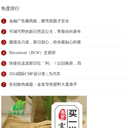
热度排行
1
金融广告藏风险，擦亮双眼才安全
2
可城可野的新日芭芘公主，带着你向新年
3
颜值实力派，新日甜心，给你最贴心的夜
4
Bitcoinwin（BCW）交易所
5
快接住这波新日红「利」！以旧换新，四
6
2024国际CMF设计奖 | 为汽车
7
告别散热难题：金发导热塑料大显身手