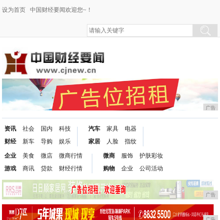
设为首页
中国财经要闻欢迎您~！
广告
资讯
社会
国内
科技
汽车
家具
电器
财经
新车
导购
娱乐
家居
人脸
指纹
企业
美食
微店
微商行情
微商
服饰
护肤彩妆
游戏
商讯
贷款
财经行情
购物
企业
公司活动
广告
广告