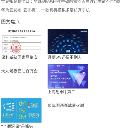
世界帕金森病日：华森制药帕亭®甲磺酸雷沙吉兰片让生命不再“颤
华为云发布“云手机”，一款真机模拟多部仿真手机
图文焦点
保利威获国家网络安
月薪6W还招不到人
天九老板云助百万企
上海思创 | 第二
传统国画渐成最火谢
“全额退保”是噱头