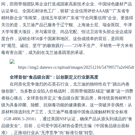
间，田雨带领团队将企业打造成国家高新技术企业、中国绿色建材产品
认证单位、全国石材绿色工厂，斩获“企业信用评价AAA级”“广东省专
精特新企业”等殊荣，连续五年获评广东省“守合同重信用”企业。更值得
关注的是，戈兰迪产品已服务于辽宁舰、上海迪士尼、瑞金医院、牛津
大学等重大项目，并与索菲亚、尚品宅配、恒洁卫浴等头部企业达成深
度合作，远销全球50多个国家和地区。这份成绩单的背后，是田雨
对“规范、诚信、坚守”的极致践行——“25年不生产、不销售一平方米有
毒有害台面”，成为刻在戈兰迪基因里的承诺。
全球首创“食品级台面”：以创新定义行业新高度
在同质化竞争激烈的石英石行业，戈兰迪的独特性在于“跳出内卷
做创新”。当多数企业陷入价格战时，田雨带领团队锚定“健康”这一消费
者核心痛点，全球首创并定义“食品级台面”新品类，将传统装饰材料升
级为具备抑菌、除醛、抗病毒功能的健康载体。这一突破并非偶然：从
原材料筛选到生产工艺，戈兰迪严格遵循中国食品接触材料安全标准
（GB 4806.5-2016），通过美国NSF认证，确保产品从源头到成品的“食
品级安全”。目前，公司受中国石材协会委托主编《中国食品级台面标
准》，正推动行业从“无序竞争”向“标准引领”转型。