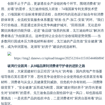
创新不止于产品，更渗透在全产业链的每个环节。围绕消费者“好
用、好看”的需求，戈兰迪持续投入研发：74项国家专利支撑技术壁
垒，15项国家/行业标准掌握话语权，自然时尚的花色设计贴合年轻消费
群体审美，全流程安装服务体系覆盖“研发-生产-加工-安装”闭环。“我们
不打价格战，而是通过差异化竞争构建护城河。”田雨强调，无论是抑
菌抗病毒的功能升级，还是“食品级”场景的拓展，戈兰迪始终以“解决消
费者痛点”为创新原点。这种坚持让企业在行业收缩期逆势突围——当
多数同行因成本压力降低材料标准时，戈兰迪的产品凭借“安全健康”属
性，成为华润置地、龙湖等“好房子”建设的优选材料。
破局行业困局：从B端品牌到消费者守护者的进阶之路
当前，大家居建材行业正经历“冰与火”的考验：国内房地产市场萎
缩导致石英石需求下滑，恶性竞争迫使部分企业使用低价劣质甚至有毒
材料，消费者与从业人员健康受到威胁。但危机中亦有转机——消费降
级背景下，“安全健康”反而成为刚需，国家“建好用好房子”的导向更催
生对“好材料”的需求。戈兰迪食品级台面恰踩中这一风口，却也面临双
重挑战：一是劣质产品的低价冲击，二是消费者对“厨房台面有毒”的认
知盲区。