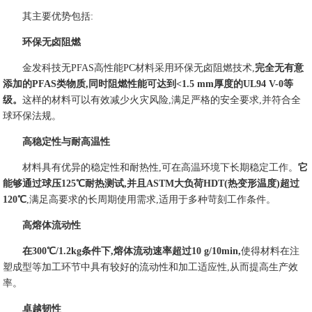
其主要优势包括:
环保无卤阻燃
金发科技无PFAS高性能PC材料采用环保无卤阻燃技术,
完全
无
有意
添加的PFAS类物质,同时阻燃性能可达到<1.5 mm厚度的UL94 V-0等
级。
这样的材料可以有效减少火灾风险,满足严格的安全要求,并符合全
球环保法规。
高稳定性与耐高温性
材料具有优异的稳定性和耐热性,可在高温环境下长期稳定工作。
它
能够通过球压125℃耐热测试,并且ASTM大负荷HDT(热变形温度)超过
120℃
,满足高要求的长周期使用需求,适用于多种苛刻工作条件。
高熔体流动性
在300℃/1.2kg条件下,熔体流动速率超过10 g/10min,
使得材料在注
塑成型等加工环节中具有较好的流动性和加工适应性,从而提高生产效
率。
卓越韧性