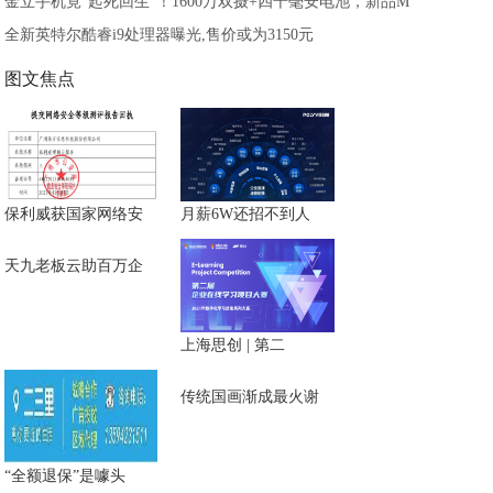
金立手机竟“起死回生”！1600万双摄+四千毫安电池，新品M
全新英特尔酷睿i9处理器曝光,售价或为3150元
图文焦点
保利威获国家网络安
月薪6W还招不到人
天九老板云助百万企
上海思创 | 第二
传统国画渐成最火谢
“全额退保”是噱头