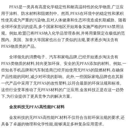
PFAS是一类具有高度化学稳定性和耐高温特性的化学物质,广泛应
用于涂料、防水材料和阻燃剂中。然而,PFAS在环境中的稳定性和累积
性使其成为严重的污染物,且对人体健康和生态环境造成长期威胁。随着
全球环保意识的提高,多个国家和地区开始筹备实施严格的PFAS禁用法
规。例如,欧盟已将PFAS纳入化学品管理条例,并将用量限定在极低的范
围内。美国、加拿大等国家也出台了类似的法规,要求逐步淘汰含有
PFAS物质类的产品。
全球领先的消费电子、汽车和家电品牌,已经开始逐步淘汰含有
PFAS类物质的材料,转向更加环保、安全的无PFAS添加的材料。例如,一
些知名手机品牌和汽车制造商已经开始使用无PFAS的阻燃材料,在确保
产品性能的同时,减少对环境的影响。此外,一些国际家电品牌也在其新
一代产品中采用了无PFAS的改性塑料,以符合最新的环保法规和标准。
这些行业变革推动了无PFAS材料的广泛应用,金发科技正是在这一趋势
下,为行业提供了更具竞争力的解决方案。
金发科技无PFAS高性能PC材料
金发科技的无PFAS高性能PC材料不仅符合当前环保法规的要求,还
具备了卓越的物理和化学性能,能够满足多种复杂应用需求。