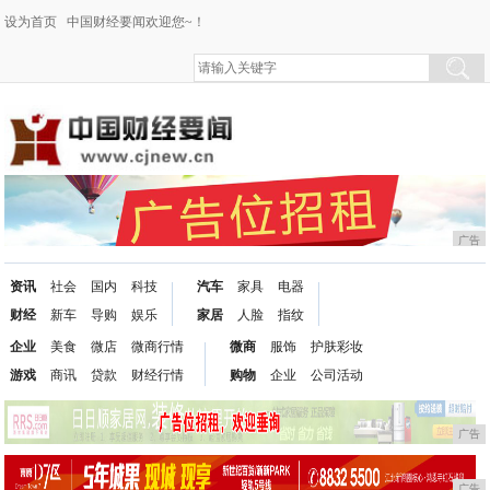
设为首页
中国财经要闻欢迎您~！
广告
资讯
社会
国内
科技
汽车
家具
电器
财经
新车
导购
娱乐
家居
人脸
指纹
企业
美食
微店
微商行情
微商
服饰
护肤彩妆
游戏
商讯
贷款
财经行情
购物
企业
公司活动
广告
广告