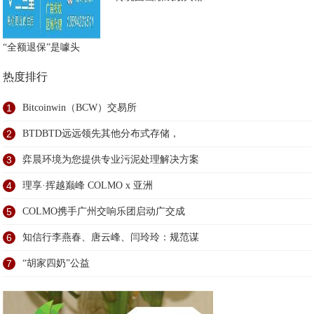
“全额退保”是噱头
热度排行
1
Bitcoinwin（BCW）交易所
2
BTDBTD远远领先其他分布式存储，
3
弈晨环境为您提供专业污泥处理解决方案
4
理享·挥越巅峰 COLMO x 亚洲
5
COLMO携手广州交响乐团启动广交成
6
知信行李燕春、唐云峰、闫玲玲：规范谋
7
“胡家四奶”公益