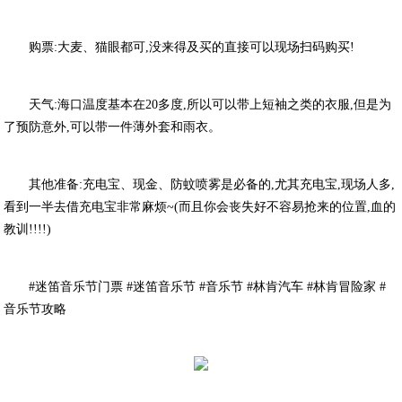
购票:大麦、猫眼都可,没来得及买的直接可以现场扫码购买!
天气:海口温度基本在20多度,所以可以带上短袖之类的衣服,但是为
了预防意外,可以带一件薄外套和雨衣。
其他准备:充电宝、现金、防蚊喷雾是必备的,尤其充电宝,现场人多,
看到一半去借充电宝非常麻烦~(而且你会丧失好不容易抢来的位置,血的
教训!!!!)
#迷笛音乐节门票 #迷笛音乐节 #音乐节 #林肯汽车 #林肯冒险家 #
音乐节攻略