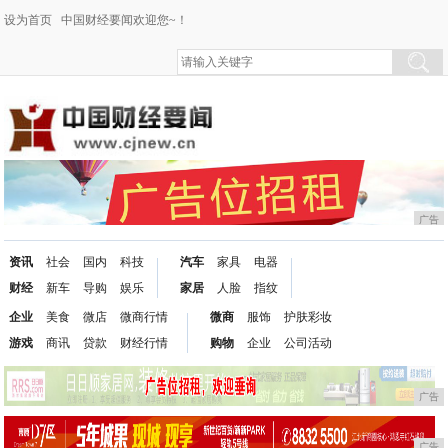
设为首页
中国财经要闻欢迎您~！
广告
资讯
社会
国内
科技
汽车
家具
电器
财经
新车
导购
娱乐
家居
人脸
指纹
企业
美食
微店
微商行情
微商
服饰
护肤彩妆
游戏
商讯
贷款
财经行情
购物
企业
公司活动
广告
广告